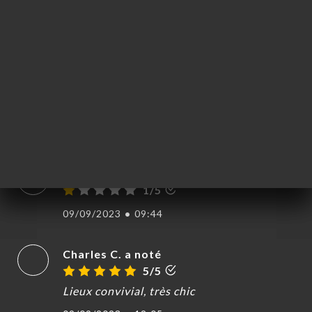
10/09/2023
•
08:44
Halima N. a noté
H
1/5
Même en réservant on fait la queue
dehors..... next
09/09/2023
•
09:45
Elodie H. a noté
E
1/5
09/09/2023
•
09:44
Charles C. a noté
5/5
Lieux convivial, très chic