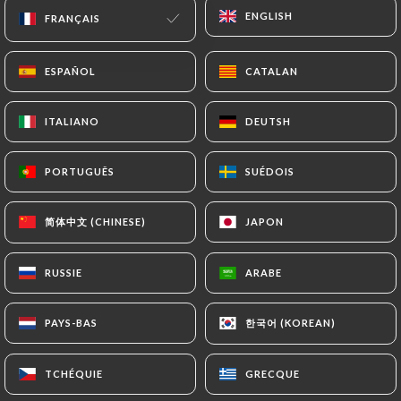
ENGLISH
ENGLISH
FRANÇAIS
FRANÇAIS
HELENE M. a noté
ESPAÑOL
ESPAÑOL
CATALAN
CATALAN
H
1/5
Inutile de réserver l’attribution des tables
ITALIANO
ITALIANO
DEUTSH
DEUTSH
se fait aux habitués en priorité, salle
minuscule, plats chers pour une qualité
PORTUGUÊS
PORTUGUÊS
SUÉDOIS
SUÉDOIS
médiocre, gagnez du temps et de l’argent
n’y allez pas.
简体中文 (CHINESE)
简体中文 (CHINESE)
JAPON
JAPON
26/09/2023
•
12:00
RUSSIE
RUSSIE
ARABE
ARABE
Souhere B. a noté
S
1/5
한국어 (KOREAN)
한국어 (KOREAN)
PAYS-BAS
PAYS-BAS
Service décevant, tous les plats envoyés
en même temps les desserts avant les
TCHÉQUIE
TCHÉQUIE
GRECQUE
GRECQUE
plats… du grand n’importe quoi. Nous