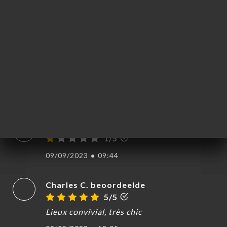
10/09/2023
•
08:44
Halima N. beoordeelde
H
1/5
Même en réservant on fait la queue
dehors..... next
09/09/2023
•
09:45
Elodie H. beoordeelde
E
1/5
09/09/2023
•
09:44
Charles C. beoordeelde
5/5
Lieux convivial, très chic