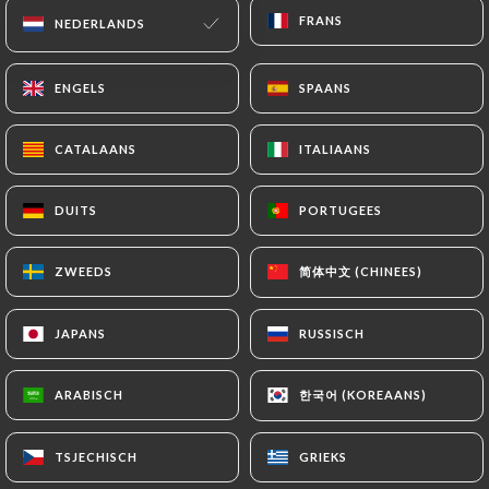
FRANS
FRANS
NEDERLANDS
NEDERLANDS
HELENE M. beoordeelde
ENGELS
ENGELS
SPAANS
SPAANS
H
1/5
Inutile de réserver l’attribution des tables
CATALAANS
CATALAANS
ITALIAANS
ITALIAANS
se fait aux habitués en priorité, salle
minuscule, plats chers pour une qualité
DUITS
DUITS
PORTUGEES
PORTUGEES
médiocre, gagnez du temps et de l’argent
n’y allez pas.
简体中文 (CHINEES)
简体中文 (CHINEES)
ZWEEDS
ZWEEDS
26/09/2023
•
12:00
JAPANS
JAPANS
RUSSISCH
RUSSISCH
Souhere B. beoordeelde
S
1/5
한국어 (KOREAANS)
한국어 (KOREAANS)
ARABISCH
ARABISCH
Service décevant, tous les plats envoyés
en même temps les desserts avant les
TSJECHISCH
TSJECHISCH
GRIEKS
GRIEKS
plats… du grand n’importe quoi. Nous