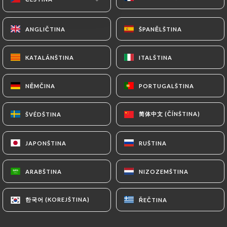
ANGLIČTINA
ANGLIČTINA
ŠPANĚLŠTINA
ŠPANĚLŠTINA
KATALÁNŠTINA
KATALÁNŠTINA
ITALŠTINA
ITALŠTINA
NĚMČINA
NĚMČINA
PORTUGALŠTINA
PORTUGALŠTINA
50 RECENZE
简体中文 (ČÍNŠTINA)
简体中文 (ČÍNŠTINA)
ŠVÉDŠTINA
ŠVÉDŠTINA
RESTAURANT PÉRUVIEN
JAPONŠTINA
JAPONŠTINA
RUŠTINA
RUŠTINA
30 Rue Marbeuf
75008 Paris France
ARABŠTINA
ARABŠTINA
NIZOZEMŠTINA
NIZOZEMŠTINA
한국어 (KOREJŠTINA)
한국어 (KOREJŠTINA)
ŘEČTINA
ŘEČTINA
Kdo jsme?